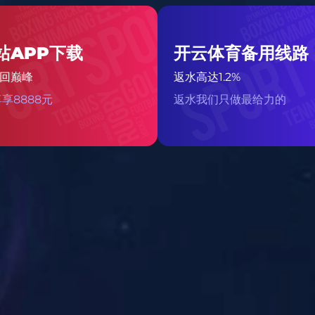
现运动员完美身材与训练成果
动员完美身材与训练成果”这一主题展开深入探讨。首
导
科学的饮食，如何塑造出令人羡慕的腹肌，以及这些腹肌
进行详细对比，从而展示各自独特的身体特征和训练方
何利用强健的核心力量，提升他们的竞技表现。最后，通
对于普通人群的重要性，以激励更多人追求理想身材与健
著称，而他们强健的腹肌则是经过无数小时刻苦训练得来
量训练，通过多样化的锻炼手段来增强核心力量。例如，