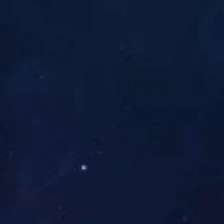
互动28圈官网版下载