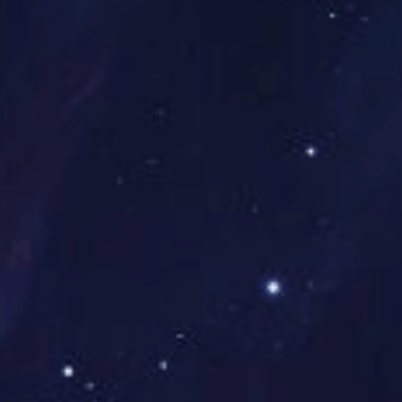
鱼线吸引了众多目光。在他的社交媒体上，经常可以看到
，这不仅是为了个人品牌，更是为了激励年轻粉丝追求健
炼，使得其核心力量更加出众。
，但同样展现出令人敬佩的人体艺术。博格巴不仅拥有宽
动作也显示了良好的核心稳定性。这种差异使得每位球员
的故事与努力。
接影响到传球、射门以及防守时身体平衡等多个方面。当
好地掌控身体重心，从而在高速跑动或激烈碰撞中保持稳
域肌肉群进行强化训练。
速变向和加速能力都依赖于坚固有力的腰部及腹部。一旦
水平，还能有效减少受伤风险，提高整体竞技状态。此
帮助球员维持长时间高效输出，不易疲劳。