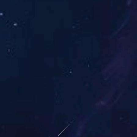
他们常常进行高强度间歇训练（HIIT），以
条。
除了HIIT，这些球星还会专注于各种针对性
些动作不仅能增强腹部肌肉，还能提高身体稳
此，在赛季前或重要比赛之前，他们都会制定
此外，饮食也是影响腹肌形成的重要因素。足
碳水化合物以及适量健康脂肪是他们日常饮食
能有效减少体脂率，从而让锻炼成果更为明显
2、不同球星的腹肌对比
在众多足球明星中，各自独特的体型及腹肌特
六块腹肌而闻名，他不仅具备极强的爆发力，
练方法。而梅西则凭借灵活性与敏捷性获得了
为之赞叹。